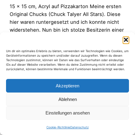
15 x 15 cm, Acryl auf Pizzakarton Meine ersten
Original Chucks (Chuck Talyer All Stars). Diese
hier waren runtergesetzt und ich konnte nicht
widerstehen. Nun bin ich stolze Besitzerin einer
Kultmarke, in der einst schon James Dean, Elvis
Presley und die Hippis den Boden auf dem sie
Um dir ein optimales Erlebnis zu bieten, verwenden wir Technologien wie Cookies, um
liefen ehrten :-). Beliebt waren und sind sie…
Geräteinformationen zu speichern und/oder darauf zuzugreifen. Wenn du diesen
Technologien zustimmst, können wir Daten wie das Surfverhalten oder eindeutige
20. Juni 2012
IDs auf dieser Website verarbeiten. Wenn du deine Zustimmung nicht erteilst oder
zurückziehst, können bestimmte Merkmale und Funktionen beeinträchtigt werden.
Akzeptieren
Ablehnen
Kategorien
Einstellungen ansehen
Cookie-Richtlinie
Datenschutz