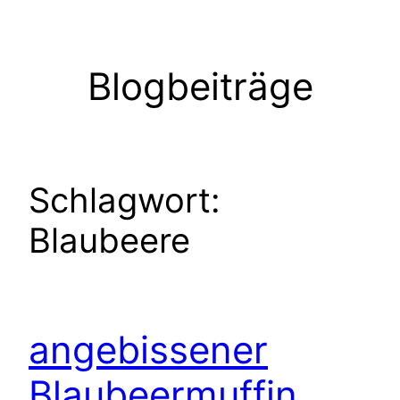
Zum
Inhalt
springen
Blogbeiträge
Schlagwort:
Blaubeere
angebissener
Blaubeermuffin