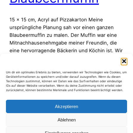
15 x 15 cm, Acryl auf Pizzakarton Meine
ursprüngliche Planung sah vor einen ganzen
Blaubeermuffin zu malen. Der Muffin war eine
Mitnachhausenehmgabe meiner Freundin, die
eine hervorragende Bäckerin und Köchin ist. Wir
hatten bei ihr schon einige köstliche Muffins mit
selbstgepflückten Blaubeeren vernascht. Zu
Um dir ein optimales Erlebnis zu bieten, verwenden wir Technologien wie Cookies, um
Hause konnte ich dann immer noch nicht an
Geräteinformationen zu speichern und/oder darauf zuzugreifen. Wenn du diesen
mich halten und…
Technologien zustimmst, können wir Daten wie das Surfverhalten oder eindeutige
IDs auf dieser Website verarbeiten. Wenn du deine Zustimmung nicht erteilst oder
9. August 2011
zurückziehst, können bestimmte Merkmale und Funktionen beeinträchtigt werden.
Akzeptieren
Ablehnen
Kategorien