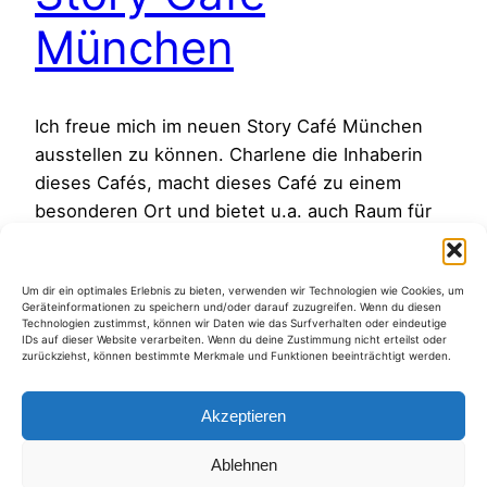
München
Ich freue mich im neuen Story Café München
ausstellen zu können. Charlene die Inhaberin
dieses Cafés, macht dieses Café zu einem
besonderen Ort und bietet u.a. auch Raum für
kulturelle Veranstaltungen und Meetings. Das
Café hat ein wunderschönes Ambiente und
Um dir ein optimales Erlebnis zu bieten, verwenden wir Technologien wie Cookies, um
leckere Speisen und Getränke. Es ist gleich um
Geräteinformationen zu speichern und/oder darauf zuzugreifen. Wenn du diesen
die Ecke vom Königsplatz. Schaut doch mal…
Technologien zustimmst, können wir Daten wie das Surfverhalten oder eindeutige
IDs auf dieser Website verarbeiten. Wenn du deine Zustimmung nicht erteilst oder
31. August 2023
zurückziehst, können bestimmte Merkmale und Funktionen beeinträchtigt werden.
Akzeptieren
Ablehnen