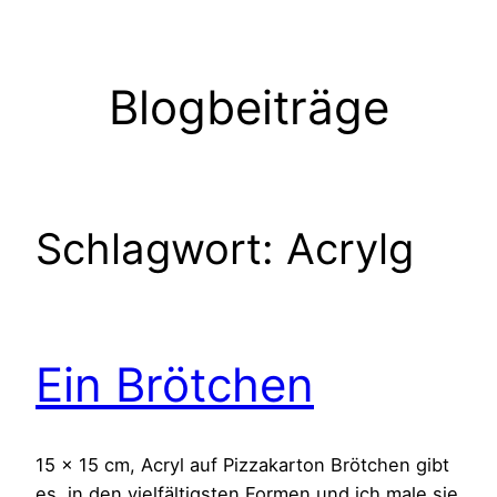
Zum
Inhalt
springen
Blogbeiträge
Schlagwort:
Acrylg
Ein Brötchen
15 x 15 cm, Acryl auf Pizzakarton Brötchen gibt
es in den vielfältigsten Formen und ich male sie