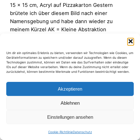
15 x 15 cm, Acryl auf Pizzakarton Gestern
brütete ich über diesem Bild nach einer
Namensgebung und habe dann wieder zu
meinem Kürzel AK = Kleine Abstraktion
zurückgegriffen, weil alles andere mir zu
aufgesetzt erschien. Manchmal kommt mir bei
einem Bild spontan ein Titel in den Sinn, aber
Um dir ein optimales Erlebnis zu bieten, verwenden wir Technologien wie Cookies, um
Geräteinformationen zu speichern und/oder darauf zuzugreifen. Wenn du diesen
oft muss ein Bild für sich alleine…
Technologien zustimmst, können wir Daten wie das Surfverhalten oder eindeutige
IDs auf dieser Website verarbeiten. Wenn du deine Zustimmung nicht erteilst oder
6. Juni 2012
zurückziehst, können bestimmte Merkmale und Funktionen beeinträchtigt werden.
Akzeptieren
Ablehnen
Kategorien
Einstellungen ansehen
Cookie-Richtlinie
Datenschutz