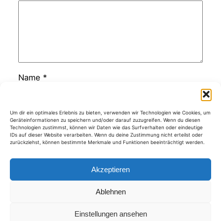
Name
*
E-Mail-Adresse
*
Um dir ein optimales Erlebnis zu bieten, verwenden wir Technologien wie Cookies, um
Geräteinformationen zu speichern und/oder darauf zuzugreifen. Wenn du diesen
Technologien zustimmst, können wir Daten wie das Surfverhalten oder eindeutige
IDs auf dieser Website verarbeiten. Wenn du deine Zustimmung nicht erteilst oder
zurückziehst, können bestimmte Merkmale und Funktionen beeinträchtigt werden.
Website
Akzeptieren
Ablehnen
Kategorien
Einstellungen ansehen