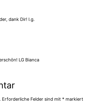
er, dank Dir! l.g.
rschön! LG Bianca
ntar
.
Erforderliche Felder sind mit
*
markiert