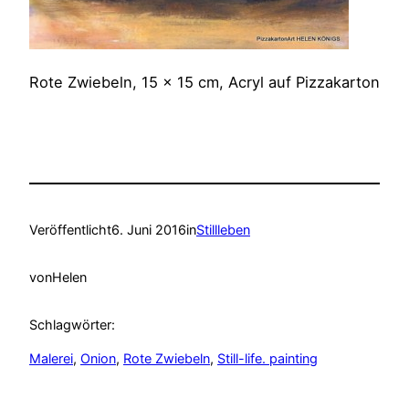
Rote Zwiebeln, 15 x 15 cm, Acryl auf Pizzakarton
Veröffentlicht
6. Juni 2016
in
Stillleben
von
Helen
Schlagwörter:
Malerei
, 
Onion
, 
Rote Zwiebeln
, 
Still-life. painting