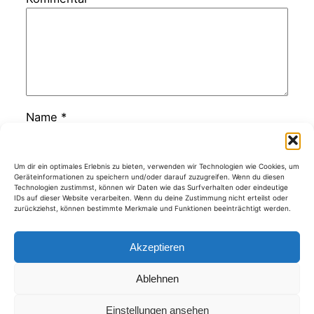
Name
*
E-Mail-Adresse
*
Um dir ein optimales Erlebnis zu bieten, verwenden wir Technologien wie Cookies, um
Geräteinformationen zu speichern und/oder darauf zuzugreifen. Wenn du diesen
Technologien zustimmst, können wir Daten wie das Surfverhalten oder eindeutige
IDs auf dieser Website verarbeiten. Wenn du deine Zustimmung nicht erteilst oder
zurückziehst, können bestimmte Merkmale und Funktionen beeinträchtigt werden.
Website
Akzeptieren
Ablehnen
Kategorien
Einstellungen ansehen