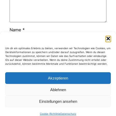
Name
*
E-Mail-Adresse
*
Um dir ein optimales Erlebnis zu bieten, verwenden wir Technologien wie Cookies, um
Geräteinformationen zu speichern und/oder darauf zuzugreifen. Wenn du diesen
Technologien zustimmst, können wir Daten wie das Surfverhalten oder eindeutige
IDs auf dieser Website verarbeiten. Wenn du deine Zustimmung nicht erteilst oder
zurückziehst, können bestimmte Merkmale und Funktionen beeinträchtigt werden.
Website
Akzeptieren
Ablehnen
Kategorien
Einstellungen ansehen
Cookie-Richtlinie
Datenschutz