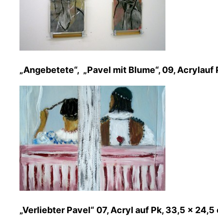
„Angebetete“, „Pavel mit Blume“, 09, Acrylauf 
„Verliebter Pavel“ 07, Acryl auf Pk, 33,5 x 24,5