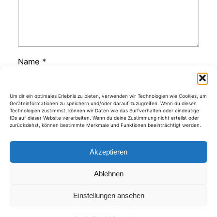
Name
*
E-Mail-Adresse
*
Um dir ein optimales Erlebnis zu bieten, verwenden wir Technologien wie Cookies, um
Geräteinformationen zu speichern und/oder darauf zuzugreifen. Wenn du diesen
Technologien zustimmst, können wir Daten wie das Surfverhalten oder eindeutige
IDs auf dieser Website verarbeiten. Wenn du deine Zustimmung nicht erteilst oder
zurückziehst, können bestimmte Merkmale und Funktionen beeinträchtigt werden.
Website
Akzeptieren
Ablehnen
Kategorien
Einstellungen ansehen