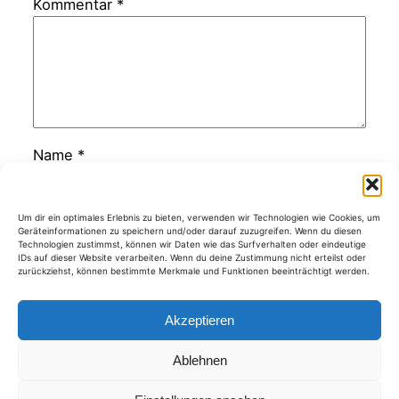
Kommentar
*
Name
*
E-Mail-Adresse
*
Um dir ein optimales Erlebnis zu bieten, verwenden wir Technologien wie Cookies, um
Geräteinformationen zu speichern und/oder darauf zuzugreifen. Wenn du diesen
Technologien zustimmst, können wir Daten wie das Surfverhalten oder eindeutige
IDs auf dieser Website verarbeiten. Wenn du deine Zustimmung nicht erteilst oder
zurückziehst, können bestimmte Merkmale und Funktionen beeinträchtigt werden.
Website
Akzeptieren
Ablehnen
Kategorien