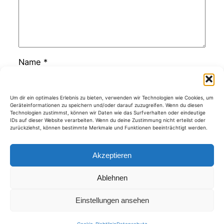
Name
*
E-Mail-Adresse
*
Um dir ein optimales Erlebnis zu bieten, verwenden wir Technologien wie Cookies, um
Geräteinformationen zu speichern und/oder darauf zuzugreifen. Wenn du diesen
Technologien zustimmst, können wir Daten wie das Surfverhalten oder eindeutige
IDs auf dieser Website verarbeiten. Wenn du deine Zustimmung nicht erteilst oder
zurückziehst, können bestimmte Merkmale und Funktionen beeinträchtigt werden.
Website
Akzeptieren
Ablehnen
Kategorien
Einstellungen ansehen