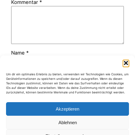
Kommentar
*
Name
*
E-Mail-Adresse
*
Um dir ein optimales Erlebnis zu bieten, verwenden wir Technologien wie Cookies, um
Geräteinformationen zu speichern und/oder darauf zuzugreifen. Wenn du diesen
Technologien zustimmst, können wir Daten wie das Surfverhalten oder eindeutige
IDs auf dieser Website verarbeiten. Wenn du deine Zustimmung nicht erteilst oder
zurückziehst, können bestimmte Merkmale und Funktionen beeinträchtigt werden.
Website
Akzeptieren
Ablehnen