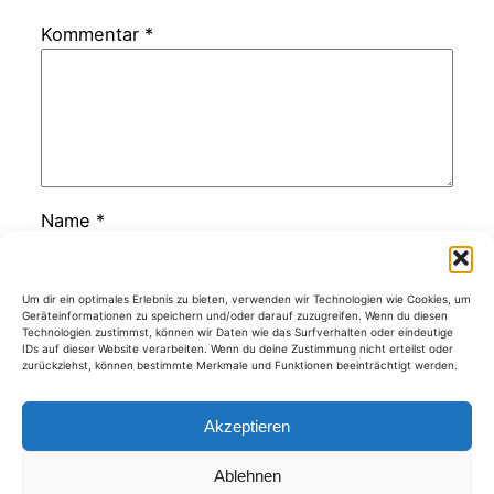
Kommentar
*
Name
*
E-Mail-Adresse
*
Um dir ein optimales Erlebnis zu bieten, verwenden wir Technologien wie Cookies, um
Geräteinformationen zu speichern und/oder darauf zuzugreifen. Wenn du diesen
Technologien zustimmst, können wir Daten wie das Surfverhalten oder eindeutige
IDs auf dieser Website verarbeiten. Wenn du deine Zustimmung nicht erteilst oder
zurückziehst, können bestimmte Merkmale und Funktionen beeinträchtigt werden.
Website
Akzeptieren
Ablehnen