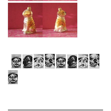
……..
…