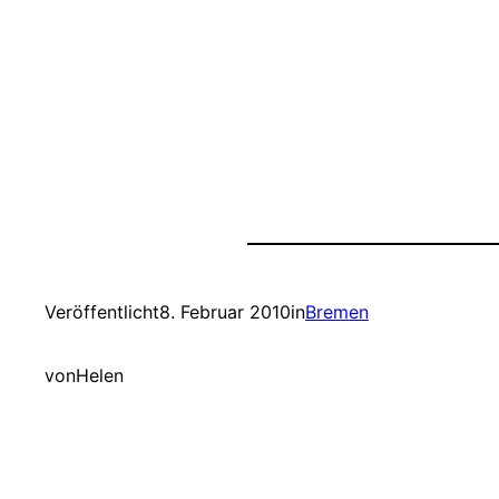
A…
Veröffentlicht
8. Februar 2010
in
Bremen
von
Helen