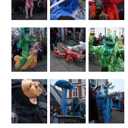
..
..
..
..
..
..
.