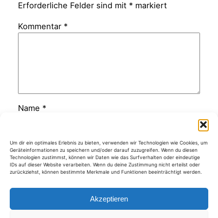
Erforderliche Felder sind mit
*
markiert
Kommentar
*
Name
*
E-Mail-Adresse
*
Um dir ein optimales Erlebnis zu bieten, verwenden wir Technologien wie Cookies, um
Geräteinformationen zu speichern und/oder darauf zuzugreifen. Wenn du diesen
Technologien zustimmst, können wir Daten wie das Surfverhalten oder eindeutige
IDs auf dieser Website verarbeiten. Wenn du deine Zustimmung nicht erteilst oder
zurückziehst, können bestimmte Merkmale und Funktionen beeinträchtigt werden.
Website
Akzeptieren