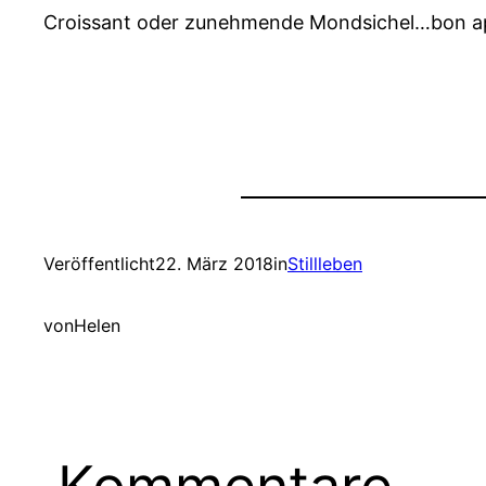
Croissant oder zunehmende Mondsichel…bon ap
Veröffentlicht
22. März 2018
in
Stillleben
von
Helen