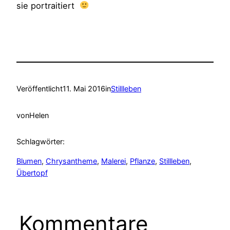
sie portraitiert
Veröffentlicht
11. Mai 2016
in
Stillleben
von
Helen
Schlagwörter:
Blumen
, 
Chrysantheme
, 
Malerei
, 
Pflanze
, 
Stillleben
, 
Übertopf
Kommentare