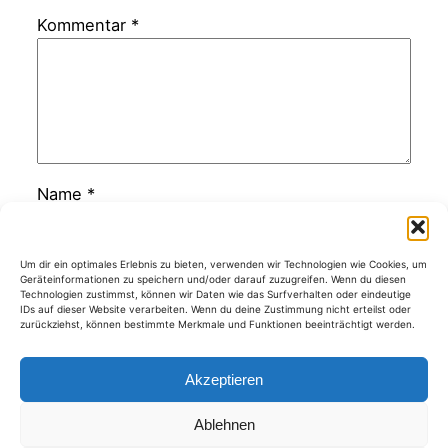
Kommentar
*
Name
*
E-Mail-Adresse
*
Um dir ein optimales Erlebnis zu bieten, verwenden wir Technologien wie Cookies, um
Geräteinformationen zu speichern und/oder darauf zuzugreifen. Wenn du diesen
Technologien zustimmst, können wir Daten wie das Surfverhalten oder eindeutige
IDs auf dieser Website verarbeiten. Wenn du deine Zustimmung nicht erteilst oder
zurückziehst, können bestimmte Merkmale und Funktionen beeinträchtigt werden.
Website
Akzeptieren
Ablehnen