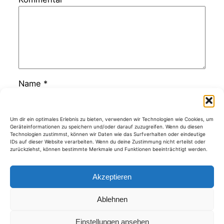
Name
*
E-Mail-Adresse
*
Um dir ein optimales Erlebnis zu bieten, verwenden wir Technologien wie Cookies, um
Geräteinformationen zu speichern und/oder darauf zuzugreifen. Wenn du diesen
Technologien zustimmst, können wir Daten wie das Surfverhalten oder eindeutige
IDs auf dieser Website verarbeiten. Wenn du deine Zustimmung nicht erteilst oder
zurückziehst, können bestimmte Merkmale und Funktionen beeinträchtigt werden.
Website
Akzeptieren
Ablehnen
Kategorien
Einstellungen ansehen