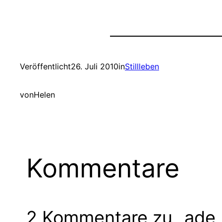
Veröffentlicht
26. Juli 2010
in
Stillleben
von
Helen
Kommentare
2 Kommentare zu „ade P