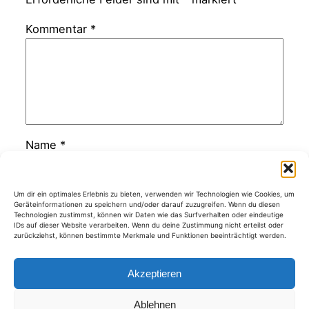
Kommentar
*
Name
*
E-Mail-Adresse
*
Um dir ein optimales Erlebnis zu bieten, verwenden wir Technologien wie Cookies, um
Geräteinformationen zu speichern und/oder darauf zuzugreifen. Wenn du diesen
Technologien zustimmst, können wir Daten wie das Surfverhalten oder eindeutige
IDs auf dieser Website verarbeiten. Wenn du deine Zustimmung nicht erteilst oder
zurückziehst, können bestimmte Merkmale und Funktionen beeinträchtigt werden.
Website
Akzeptieren
Ablehnen