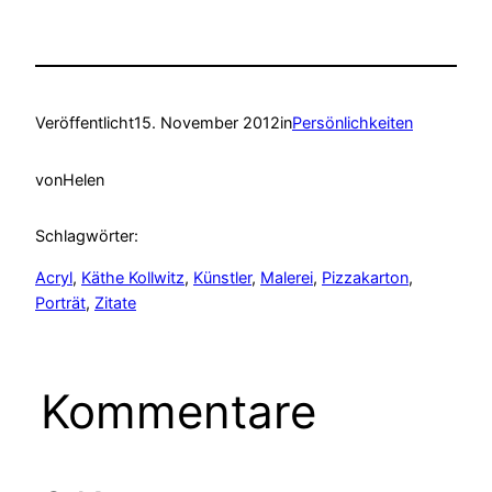
Veröffentlicht
15. November 2012
in
Persönlichkeiten
von
Helen
Schlagwörter:
Acryl
, 
Käthe Kollwitz
, 
Künstler
, 
Malerei
, 
Pizzakarton
, 
Porträt
, 
Zitate
Kommentare