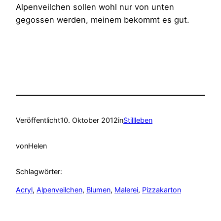
Alpenveilchen sollen wohl nur von unten
gegossen werden, meinem bekommt es gut.
Veröffentlicht
10. Oktober 2012
in
Stillleben
von
Helen
Schlagwörter:
Acryl
, 
Alpenveilchen
, 
Blumen
, 
Malerei
, 
Pizzakarton