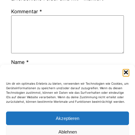
Kommentar
*
Name
*
E-Mail-Adresse
*
Um dir ein optimales Erlebnis zu bieten, verwenden wir Technologien wie Cookies, um
Geräteinformationen zu speichern und/oder darauf zuzugreifen. Wenn du diesen
Technologien zustimmst, können wir Daten wie das Surfverhalten oder eindeutige
IDs auf dieser Website verarbeiten. Wenn du deine Zustimmung nicht erteilst oder
zurückziehst, können bestimmte Merkmale und Funktionen beeinträchtigt werden.
Website
Akzeptieren
Ablehnen