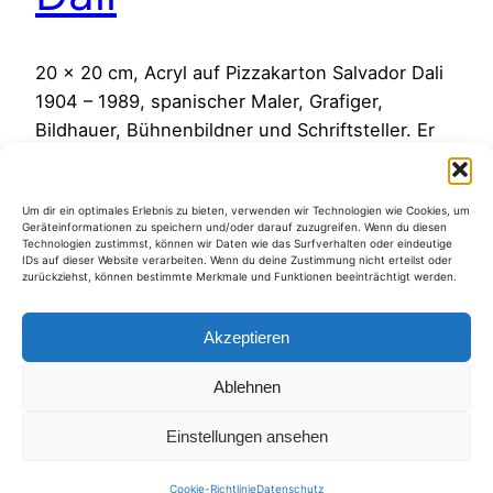
20 x 20 cm, Acryl auf Pizzakarton Salvador Dali
1904 – 1989, spanischer Maler, Grafiger,
Bildhauer, Bühnenbildner und Schriftsteller. Er
war ein Hauptvertreter des Surrealismus.
Zitat:“Jeder sollte Schrullen haben. Schrullen
Um dir ein optimales Erlebnis zu bieten, verwenden wir Technologien wie Cookies, um
sind ein hervorragender Schutz gegen
Geräteinformationen zu speichern und/oder darauf zuzugreifen. Wenn du diesen
Vermassung“ zurück zur Galerie
Technologien zustimmst, können wir Daten wie das Surfverhalten oder eindeutige
IDs auf dieser Website verarbeiten. Wenn du deine Zustimmung nicht erteilst oder
8. Januar 2018
zurückziehst, können bestimmte Merkmale und Funktionen beeinträchtigt werden.
Akzeptieren
Ablehnen
Kategorien
Einstellungen ansehen
Cookie-Richtlinie
Datenschutz