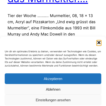
Tier der Woche …..….. Murmeltier, 08, 18 x 13
cm, Acryl auf Pizzakarton „Und ewig grüsst das
Murmeltier“, eine Filmkomödie aus 1993 mit Bill
Murray und Andy Mac Dowell in den
Hauptrollen. In Punxsutawueg/ Pennsylvania
gibt es traditionell den Murmeltiertag. Das
Um dir ein optimales Erlebnis zu bieten, verwenden wir Technologien wie Cookies, um
Murmeltier sagt vorraus ob die Menschen sich
Geräteinformationen zu speichern und/oder darauf zuzugreifen. Wenn du diesen
auf einen baldigen Frühling freuen dürfen oder…
Technologien zustimmst, können wir Daten wie das Surfverhalten oder eindeutige
IDs auf dieser Website verarbeiten. Wenn du deine Zustimmung nicht erteilst oder
18. Januar 2010
zurückziehst, können bestimmte Merkmale und Funktionen beeinträchtigt werden.
Akzeptieren
Ablehnen
Kategorien
Einstellungen ansehen