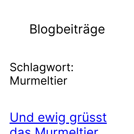
Zum
Inhalt
springen
Blogbeiträge
Schlagwort:
Murmeltier
Und ewig grüsst
das Murmeltier….