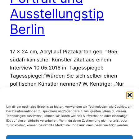
Ausstellungstip
Berlin
17 x 24 cm, Acryl auf Pizzakarton geb. 1955;
südafrikanischer Künstler Zitat aus einem
Interview 10.05.2016 im Tagesspiegel:
Tagesspiegel:“Würden Sie sich selber einen
politischen Künstler nennen? W. Kentrige: „Nur
insofern, als ich ein polemisches Verhältnis zur
Politik als Provisorium habe und mir ihrer
Um dir ein optimales Erlebnis zu bieten, verwenden wir Technologien wie Cookies, um
Ungewissheit bewusst bin. Das Fehlen jeder
Geräteinformationen zu speichern und/oder darauf zuzugreifen. Wenn du diesen
politischen Botschaft in meinen Werken ist…
Technologien zustimmst, können wir Daten wie das Surfverhalten oder eindeutige
IDs auf dieser Website verarbeiten. Wenn du deine Zustimmung nicht erteilst oder
11. Juni 2016
zurückziehst, können bestimmte Merkmale und Funktionen beeinträchtigt werden.