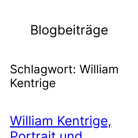
Zum
Inhalt
springen
Blogbeiträge
Schlagwort:
William
Kentrige
William Kentrige,
Portrait und