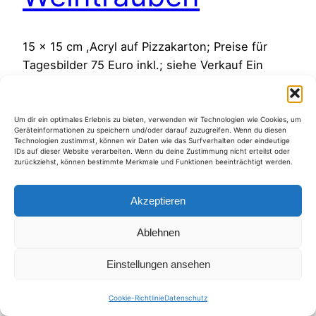
15 x 15 cm ,Acryl auf Pizzakarton; Preise für
Tagesbilder 75 Euro inkl.; siehe Verkauf Ein
weiteres Stillleben, diesmal mit einer Birne im
Gespräch mit Trauben.
15. Dezember 2011
Um dir ein optimales Erlebnis zu bieten, verwenden wir Technologien wie Cookies, um
Geräteinformationen zu speichern und/oder darauf zuzugreifen. Wenn du diesen
Technologien zustimmst, können wir Daten wie das Surfverhalten oder eindeutige
IDs auf dieser Website verarbeiten. Wenn du deine Zustimmung nicht erteilst oder
zurückziehst, können bestimmte Merkmale und Funktionen beeinträchtigt werden.
Akzeptieren
Kategorien
Ablehnen
Einstellungen ansehen
Cookie-Richtlinie
Datenschutz