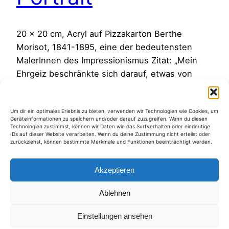
20 x 20 cm, Acryl auf Pizzakarton Berthe
Morisot, 1841-1895, eine der bedeutensten
MalerInnen des Impressionismus Zitat: „Mein
Ehrgeiz beschränkte sich darauf, etwas von
dem, was vorbeizieht, festzuhalten. Etwas!
Sogar dieser Ehrgeiz ist noch maßlos. „(Berthe
Um dir ein optimales Erlebnis zu bieten, verwenden wir Technologien wie Cookies, um
Morisot) gefunden auf FemBio zurück zu
Geräteinformationen zu speichern und/oder darauf zuzugreifen. Wenn du diesen
Portrait
Technologien zustimmst, können wir Daten wie das Surfverhalten oder eindeutige
IDs auf dieser Website verarbeiten. Wenn du deine Zustimmung nicht erteilst oder
3. Juli 2016
zurückziehst, können bestimmte Merkmale und Funktionen beeinträchtigt werden.
Akzeptieren
Ablehnen
Kategorien
Einstellungen ansehen