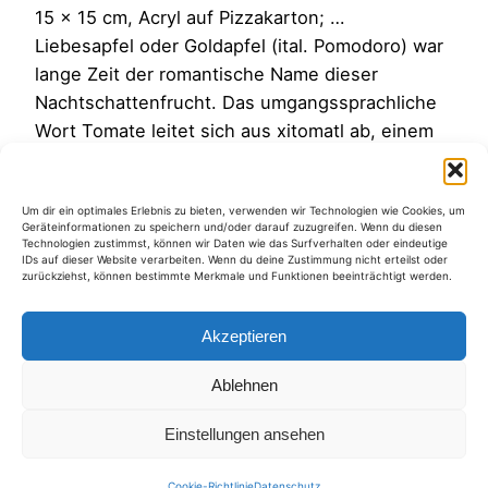
15 x 15 cm, Acryl auf Pizzakarton; …
Liebesapfel oder Goldapfel (ital. Pomodoro) war
lange Zeit der romantische Name dieser
Nachtschattenfrucht. Das umgangssprachliche
Wort Tomate leitet sich aus xitomatl ab, einem
Wort aus der Aztekensprache Nahuatl und kam
erst im 19. Jahrhundert auf. Man kann die
Um dir ein optimales Erlebnis zu bieten, verwenden wir Technologien wie Cookies, um
Tomate aber auch schlicht Solanum
Geräteinformationen zu speichern und/oder darauf zuzugreifen. Wenn du diesen
Lycopersicum nennen :-). Dieser…
Technologien zustimmst, können wir Daten wie das Surfverhalten oder eindeutige
IDs auf dieser Website verarbeiten. Wenn du deine Zustimmung nicht erteilst oder
25. August 2012
zurückziehst, können bestimmte Merkmale und Funktionen beeinträchtigt werden.
Akzeptieren
Ablehnen
Kategorien
Einstellungen ansehen
Cookie-Richtlinie
Datenschutz