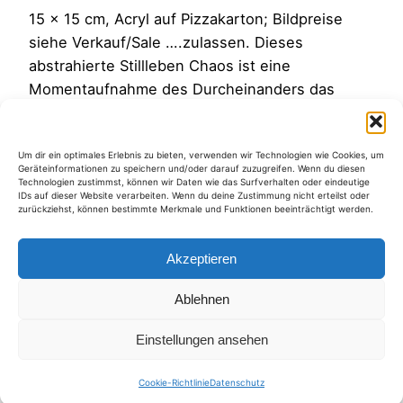
15 x 15 cm, Acryl auf Pizzakarton; Bildpreise
siehe Verkauf/Sale ….zulassen. Dieses
abstrahierte Stillleben Chaos ist eine
Momentaufnahme des Durcheinanders das
manchmal in meinem Wohnatelier und in
meinem Kopf herrscht…..es besucht mich immer
Um dir ein optimales Erlebnis zu bieten, verwenden wir Technologien wie Cookies, um
mal wieder gerne, und es gehört einfach dazu
Geräteinformationen zu speichern und/oder darauf zuzugreifen. Wenn du diesen
um mich wieder neu auszurichten….
Technologien zustimmst, können wir Daten wie das Surfverhalten oder eindeutige
IDs auf dieser Website verarbeiten. Wenn du deine Zustimmung nicht erteilst oder
3. September 2012
zurückziehst, können bestimmte Merkmale und Funktionen beeinträchtigt werden.
Akzeptieren
Ablehnen
Kategorien
Einstellungen ansehen
Cookie-Richtlinie
Datenschutz