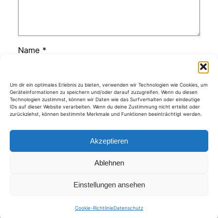
Name
*
E-Mail-Adresse
*
Um dir ein optimales Erlebnis zu bieten, verwenden wir Technologien wie Cookies, um
Geräteinformationen zu speichern und/oder darauf zuzugreifen. Wenn du diesen
Technologien zustimmst, können wir Daten wie das Surfverhalten oder eindeutige
IDs auf dieser Website verarbeiten. Wenn du deine Zustimmung nicht erteilst oder
zurückziehst, können bestimmte Merkmale und Funktionen beeinträchtigt werden.
Website
Akzeptieren
Ablehnen
Kategorien
Einstellungen ansehen
Cookie-Richtlinie
Datenschutz